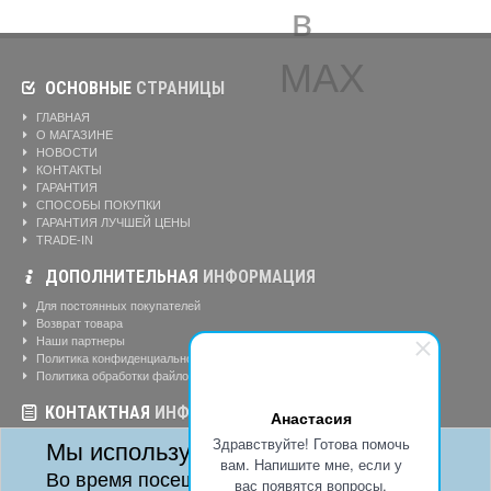
ОСНОВНЫЕ
СТРАНИЦЫ
ГЛАВНАЯ
О МАГАЗИНЕ
НОВОСТИ
КОНТАКТЫ
ГАРАНТИЯ
СПОСОБЫ ПОКУПКИ
ГАРАНТИЯ ЛУЧШЕЙ ЦЕНЫ
TRADE-IN
ДОПОЛНИТЕЛЬНАЯ
ИНФОРМАЦИЯ
Для постоянных покупателей
Возврат товара
Наши партнеры
Политика конфиденциальности
Политика обработки файлов cookie
КОНТАКТНАЯ
ИНФОРМАЦИЯ
Анастасия
Здравствуйте! Готова помочь
Режим работы магазина:
Ежедневно: 10:00-20:00
Мы используем cookie
Телефоны:
вам. Напишите мне, если у
8-904-895-02-20
Во время посещения сайта
вас появятся вопросы.
Адрес:
г. Красноярск, ул. Алексеева, д. 24, офис 41