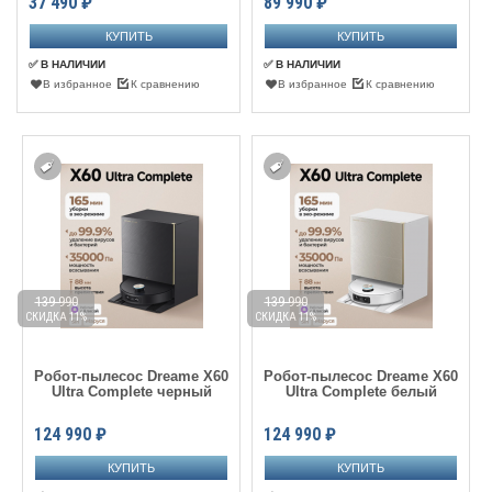
37 490
₽
89 990
₽
✅ В НАЛИЧИИ
✅ В НАЛИЧИИ
В избранное
К сравнению
В избранное
К сравнению
139 990
139 990
СКИДКА 11%
СКИДКА 11%
Робот-пылесос Dreame X60
Робот-пылесос Dreame X60
Ultra Complete черный
Ultra Complete белый
124 990
₽
124 990
₽