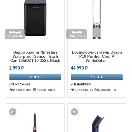
119 990
89 990
СКИДКА 98%
СКИДКА 50%
Ведро Xiaomi Ninestars
Воздухоочиститель Dyson
Waterproof Sensor Trash
TP10 Purifier Cool Air
Can,10л(DZT-10-35S), Black
White/Silver
2 990
₽
44 990
₽
✅ В НАЛИЧИИ
✅ В НАЛИЧИИ
В избранное
К сравнению
В избранное
К сравнению