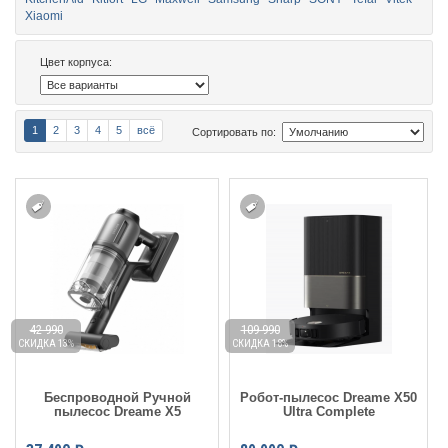
Xiaomi
Цвет корпуса:
1
2
3
4
5
всё
Сортировать по:
42 990
109 990
СКИДКА 13%
СКИДКА 18%
Беспроводной Ручной
Робот-пылесос Dreame X50
пылесос Dreame X5
Ultra Complete