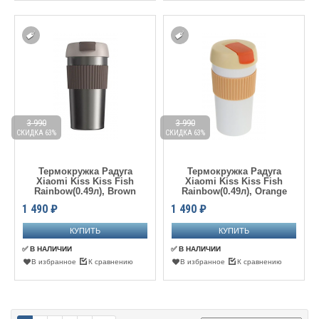
3 990
3 990
СКИДКА 63%
СКИДКА 63%
Термокружка Радуга
Термокружка Радуга
Xiaomi Kiss Kiss Fish
Xiaomi Kiss Kiss Fish
Rainbow(0.49л), Brown
Rainbow(0.49л), Orange
1 490
₽
1 490
₽
✅ В НАЛИЧИИ
✅ В НАЛИЧИИ
В избранное
К сравнению
В избранное
К сравнению