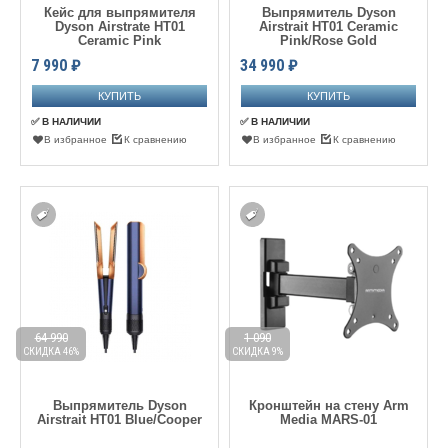
Кейс для выпрямителя
Выпрямитель Dyson
Dyson Airstrate HT01
Airstrait HT01 Ceramic
Ceramic Pink
Pink/Rose Gold
7 990
₽
34 990
₽
✅ В НАЛИЧИИ
✅ В НАЛИЧИИ
В избранное
К сравнению
В избранное
К сравнению
64 990
1 090
СКИДКА 46%
СКИДКА 9%
Выпрямитель Dyson
Кронштейн на стену Arm
Airstrait HT01 Blue/Cooper
Media MARS-01