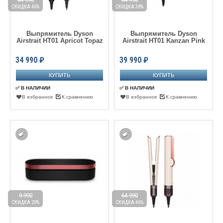
СКИДКА 46%
СКИДКА 38%
Выпрямитель Dyson
Выпрямитель Dyson
Airstrait HT01 Apricot Topaz
Airstrait HT01 Kanzan Pink
34 990
₽
39 990
₽
✅ В НАЛИЧИИ
✅ В НАЛИЧИИ
В избранное
К сравнению
В избранное
К сравнению
9 990
64 990
СКИДКА 20%
СКИДКА 46%