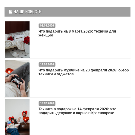
НАШИ НОВОСТИ
02.03.2026
Что подарить на 8 марта 2026: техника для
женщин
16.02.2026
Что подарить на 8 марта 2026: техника для женщин
Подробнее
Что подарить мужчине на 23 февраля 2026: обзор
техники и гаджетов
Двадцать третье февраля — праздник, на который мужчины делают вид, что им
10.02.2026
все равно. А потом три дня рассказывают коллегам, какую колонку / приставку /
Техника в подарок на 14 февраля 2026: что
камеру им подарили. Не верьте словам — верьте глазам, которые загораются
подарить девушке и парню в Красноярске
при виде новой коробки.
Подробнее