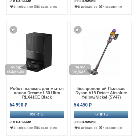
✅ В НАЛИЧИИ
✅ В НАЛИЧИИ
В избранное
К сравнению
В избранное
К сравнению
99 990
79 990
СКИДКА 35%
СКИДКА 32%
Робот-пылесос для мытья
Беспроводной Пылесос
полов Dreame L30 Ultra
Dyson V15 Detect Absolute
RLX41CE Black
Yellow/Nickel (SV47)
64 990
₽
54 490
₽
✅ В НАЛИЧИИ
✅ В НАЛИЧИИ
В избранное
К сравнению
В избранное
К сравнению