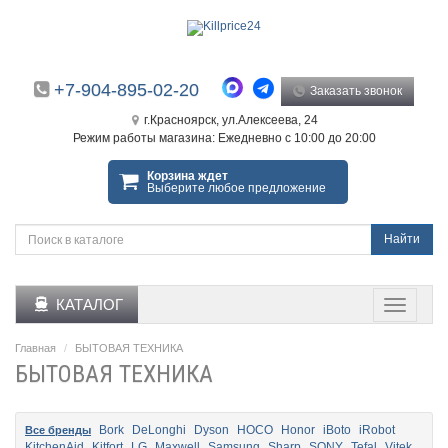
+7-904-895-02-20
Заказать звонок
г.Красноярск, ул.Алексеева, 24
Режим работы магазина: Ежедневно с 10:00 до 20:00
Корзина ждет
Выберите любое предложение
Найти
КАТАЛОГ
Главная
БЫТОВАЯ ТЕХНИКА
БЫТОВАЯ ТЕХНИКА
Bork
DeLonghi
Dyson
HOCO
Honor
iBoto
iRobot
Все бренды
KitchenAid
Kitfort
LG
Maxwell
Samsung
Sharp
SONY
Tefal
Vitek