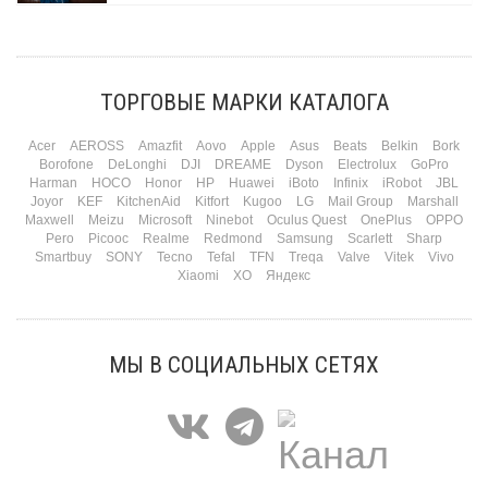
Три праздника за полтора месяца. Сначала вторая половинка ждет чуда на 14
февраля. Потом коллеги скидываются «на что-нибудь мужское» к 23-му. А 8
марта — контрольный выстрел по кошельку. Начнем с первого — потому что он
самый коварный: дарить нужно обоим, а промахнуться нельзя ни с одним
ТОРГОВЫЕ МАРКИ КАТАЛОГА
Подробнее
Acer
AEROSS
Amazfit
Aovo
Apple
Asus
Beats
Belkin
Bork
Borofone
DeLonghi
DJI
DREAME
Dyson
Electrolux
GoPro
Harman
HOCO
Honor
HP
Huawei
iBoto
Infinix
iRobot
JBL
Joyor
KEF
KitchenAid
Kitfort
Kugoo
LG
Mail Group
Marshall
Maxwell
Meizu
Microsoft
Ninebot
Oculus Quest
OnePlus
OPPO
Pero
Picooc
Realme
Redmond
Samsung
Scarlett
Sharp
Smartbuy
SONY
Tecno
Tefal
TFN
Treqa
Valve
Vitek
Vivo
Xiaomi
XO
Яндекс
МЫ В СОЦИАЛЬНЫХ СЕТЯХ