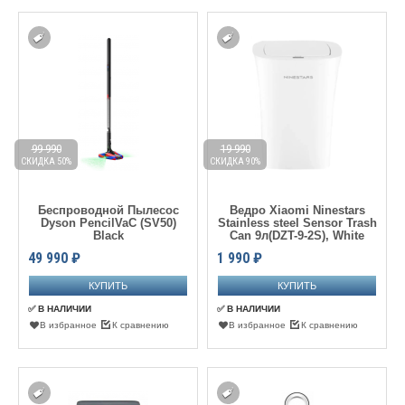
99 990
19 990
СКИДКА 50%
СКИДКА 90%
Беспроводной Пылесос
Ведро Xiaomi Ninestars
Dyson PencilVaC (SV50)
Stainless steel Sensor Trash
Black
Can 9л(DZT-9-2S), White
49 990
₽
1 990
₽
✅ В НАЛИЧИИ
✅ В НАЛИЧИИ
В избранное
К сравнению
В избранное
К сравнению