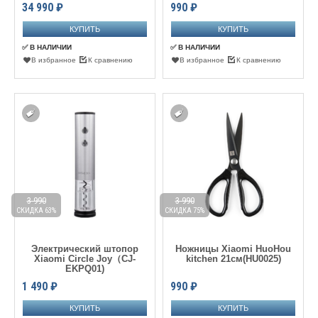
34 990
₽
990
₽
✅ В НАЛИЧИИ
✅ В НАЛИЧИИ
В избранное
К сравнению
В избранное
К сравнению
3 990
3 990
СКИДКА 63%
СКИДКА 75%
Электрический штопор
Ножницы Xiaomi HuoHou
Xiaomi Circle Joy（CJ-
kitchen 21см(HU0025)
EKPQ01)
1 490
₽
990
₽