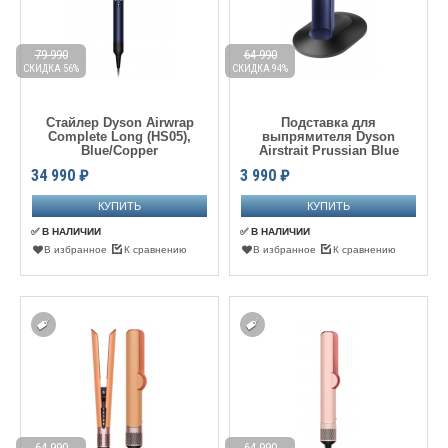
79 990
64 990
СКИДКА 56%
СКИДКА 94%
Стайлер Dyson Airwrap
Подставка для
Complete Long (HS05),
выпрямителя Dyson
Blue/Copper
Airstrait Prussian Blue
34 990
₽
3 990
₽
✅ В НАЛИЧИИ
✅ В НАЛИЧИИ
В избранное
К сравнению
В избранное
К сравнению
64 990
64 990