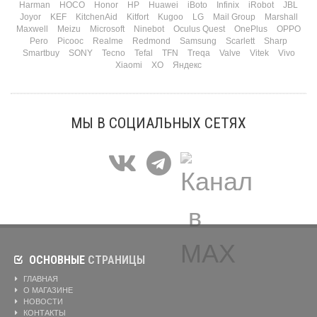
Harman
HOCO
Honor
HP
Huawei
iBoto
Infinix
iRobot
JBL
Joyor
KEF
KitchenAid
Kitfort
Kugoo
LG
Mail Group
Marshall
Maxwell
Meizu
Microsoft
Ninebot
Oculus Quest
OnePlus
OPPO
Pero
Picooc
Realme
Redmond
Samsung
Scarlett
Sharp
Smartbuy
SONY
Tecno
Tefal
TFN
Treqa
Valve
Vitek
Vivo
Xiaomi
XO
Яндекс
МЫ В СОЦИАЛЬНЫХ СЕТЯХ
ОСНОВНЫЕ
СТРАНИЦЫ
ГЛАВНАЯ
О МАГАЗИНЕ
НОВОСТИ
КОНТАКТЫ