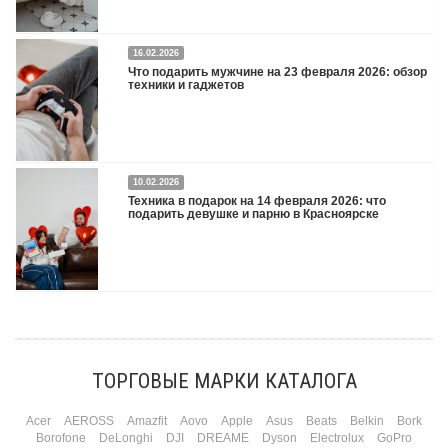
16.02.2026
Что подарить на 8 марта 2026: техника для женщин
Подробнее
Что подарить мужчине на 23 февраля 2026: обзор
техники и гаджетов
Двадцать третье февраля — праздник, на который мужчины делают вид, что им
10.02.2026
все равно. А потом три дня рассказывают коллегам, какую колонку / приставку /
Техника в подарок на 14 февраля 2026: что
камеру им подарили. Не верьте словам — верьте глазам, которые загораются
подарить девушке и парню в Красноярске
при виде новой коробки.
Подробнее
Три праздника за полтора месяца. Сначала вторая половинка ждет чуда на 14
февраля. Потом коллеги скидываются «на что-нибудь мужское» к 23-му. А 8
марта — контрольный выстрел по кошельку. Начнем с первого — потому что он
самый коварный: дарить нужно обоим, а промахнуться нельзя ни с одним
ТОРГОВЫЕ МАРКИ КАТАЛОГА
Подробнее
Acer
AEROSS
Amazfit
Aovo
Apple
Asus
Beats
Belkin
Bork
Borofone
DeLonghi
DJI
DREAME
Dyson
Electrolux
GoPro