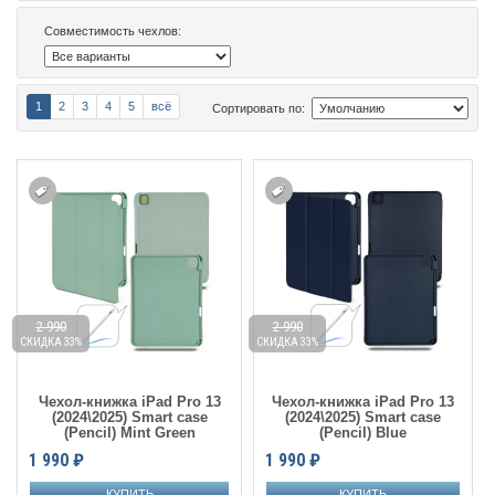
Совместимость чехлов:
1
2
3
4
5
всё
Сортировать по:
2 990
2 990
СКИДКА 33%
СКИДКА 33%
Чехол-книжка iPad Pro 13
Чехол-книжка iPad Pro 13
(2024\2025) Smart case
(2024\2025) Smart case
(Pencil) Mint Green
(Pencil) Blue
1 990
₽
1 990
₽