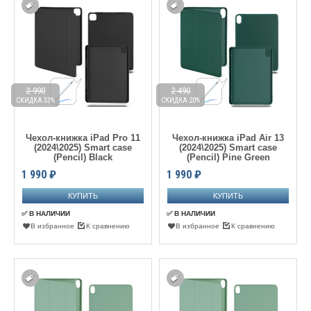
2 990
2 490
СКИДКА 33%
СКИДКА 20%
Чехол-книжка iPad Pro 11
Чехол-книжка iPad Air 13
(2024\2025) Smart case
(2024\2025) Smart case
(Pencil) Black
(Pencil) Pine Green
1 990
₽
1 990
₽
✅ В НАЛИЧИИ
✅ В НАЛИЧИИ
В избранное
К сравнению
В избранное
К сравнению