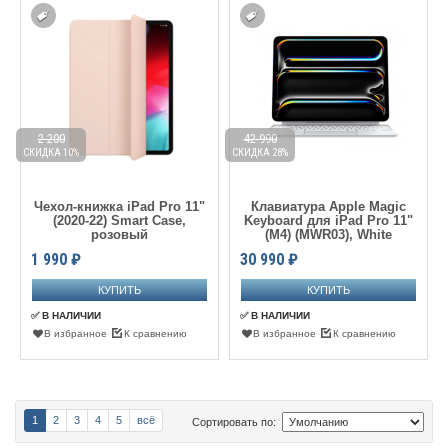
2 200
42 990
СКИДКА 10%
СКИДКА 28%
Чехол-книжка iPad Pro 11"
Клавиатура Apple Magic
(2020-22) Smart Case,
Keyboard для iPad Pro 11"
розовый
(M4) (MWR03), White
1 990
₽
30 990
₽
✅ В НАЛИЧИИ
✅ В НАЛИЧИИ
В избранное
К сравнению
В избранное
К сравнению
1
2
3
4
5
всё
Сортировать по: