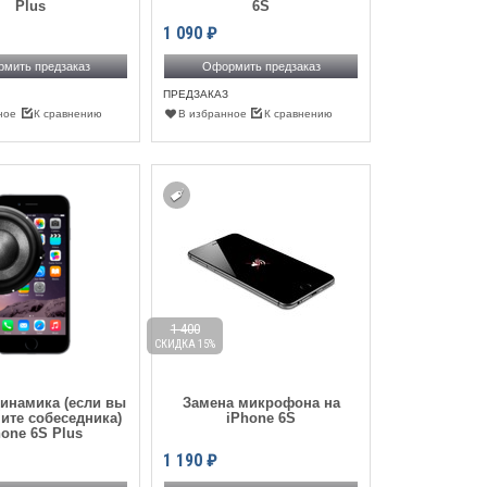
Plus
6S
1 090
₽
мить предзаказ
Оформить предзаказ
ПРЕДЗАКАЗ
ное
К сравнению
В избранное
К сравнению
1 400
СКИДКА 15%
инамика (если вы
Замена микрофона на
ите собеседника)
iPhone 6S
hone 6S Plus
1 190
₽