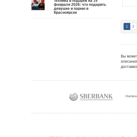
Техника в подарок на 14
три дня рассказывают коллегам, какую колонку /
февраля 2026: что подарить
девушке и парню в
приставку / камеру им подарили. Не верьте
Красноярске
словам — верьте глазам, которые загораются при
виде новой коробки.
Подробнее
Три праздника за полтора месяца. Сначала вторая
1
2
половинка ждет чуда на 14 февраля. Потом
коллеги скидываются «на что-нибудь мужское» к
23-му. А 8 марта — контрольный выстрел по
кошельку. Начнем с первого — потому что он
самый коварный: дарить нужно обоим, а
промахнуться нельзя ни с одним
Подробнее
Вы может
описания
доставко