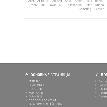
Acer
AEROSS
Amazfit
Aovo
Apple
Asus
Beats
B
iRobot
JBL
Joyor
KEF
KitchenAid
Kitfort
Kugoo
Samsung
Scarlett
ОСНОВНЫЕ
СТРАНИЦЫ
ДОП
ГЛАВНАЯ
Для по
О МАГАЗИНЕ
Возвра
НОВОСТИ
Наши 
КОНТАКТЫ
Полити
ГАРАНТИЯ
Полити
СПОСОБЫ ПОКУПКИ
ГАРАНТИЯ ЛУЧШЕЙ ЦЕНЫ