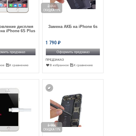
2 000
СКИДКА 11%
овление дисплея
Замена АКБ на iPhone 6s
 на iPhone 6S Plus
1 790
₽
мить предзаказ
Оформить предзаказ
ПРЕДЗАКАЗ
ное
К сравнению
В избранное
К сравнению
3 900
СКИДКА 11%