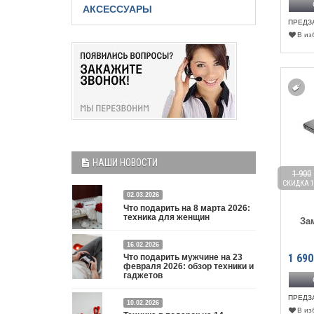
АКСЕССУАРЫ
ПРЕДЗ
В из
НАШИ НОВОСТИ
1 900
СКИДКА 1
02.03.2026
Что подарить на 8 марта 2026:
техника для женщин
За
Что подарить на 8 марта 2026: техника для
16.02.2026
1 690
Что подарить мужчине на 23
женщин
Подробнее
февраля 2026: обзор техники и
гаджетов
ПРЕДЗ
Двадцать третье февраля — праздник, на который
10.02.2026
В из
мужчины делают вид, что им все равно. А потом