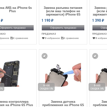
на АКБ на iPhone 6s
Замена разъема питания
Замена 
Plus
(если ваш телефон не
(если 
заряжается) iPhone 6S
заряжает
₽
1 190
₽
1 390
₽
Оформить предзаказ
Оформить предзаказ
Офор
АКАЗ
ПРЕДЗАКАЗ
ПРЕДЗАКАЗ
бранное
К сравнению
В избранное
К сравнению
В избран
1 100
1 500
1%
СКИДКА 10%
СКИДКА 14%
амена контроллера
Замена датчика
Зам
ния на iPhone 6S Plus
приближения на iPhone 6S
приближе