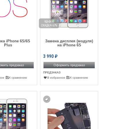
12 000
СКИДКА 67%
ка iPhone 6S/6S
Замена дисплея (модуля)
Plus
на iPhone 6S
3 990
₽
мить предзаказ
Оформить предзаказ
ПРЕДЗАКАЗ
ное
К сравнению
В избранное
К сравнению