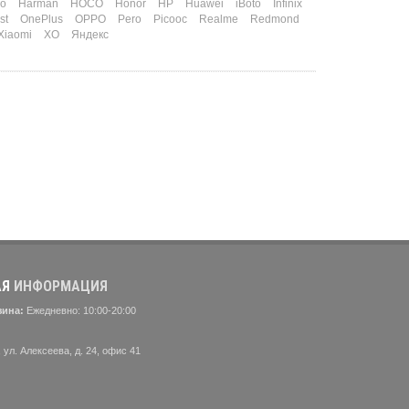
o
Harman
HOCO
Honor
HP
Huawei
iBoto
Infinix
st
OnePlus
OPPO
Pero
Picooc
Realme
Redmond
Xiaomi
XO
Яндекс
АЯ
ИНФОРМАЦИЯ
зина:
Ежедневно: 10:00-20:00
 ул. Алексеева, д. 24, офис 41