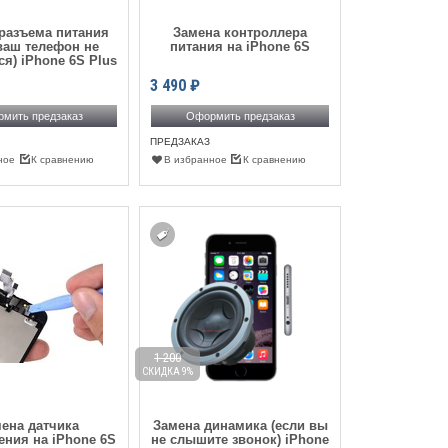
разъема питания
Замена контроллера
ваш телефон не
питания на iPhone 6S
ся) iPhone 6S Plus
3 490
₽
мить предзаказ
Оформить предзаказ
ПРЕДЗАКАЗ
ное
К сравнению
В избранное
К сравнению
1 200
СКИДКА 9%
ена датчика
Замена динамика (если вы
ния на iPhone 6S
не слышите звонок) iPhone