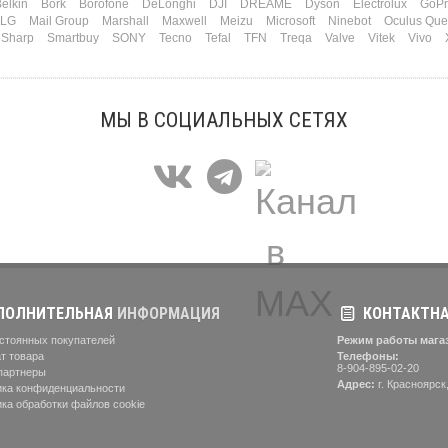
elkin
Bork
Borofone
DeLonghi
DJI
DREAME
Dyson
Electrolux
GoPr
LG
Mail Group
Marshall
Maxwell
Meizu
Microsoft
Ninebot
Oculus Que
Sharp
Smartbuy
SONY
Tecno
Tefal
TFN
Treqa
Valve
Vitek
Vivo
МЫ В СОЦИАЛЬНЫХ СЕТЯХ
ОЛНИТЕЛЬНАЯ
ИНФОРМАЦИЯ
КОНТАКТН
стоянных покупателей
Режим работы мага
т товара
Телефоны:
8-904-895-02-20
партнеры
Адрес:
г. Красноярск,
ка конфиденциальности
ка обработки файлов cookie