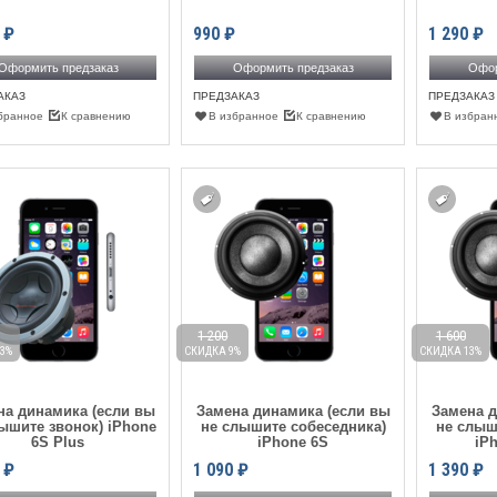
₽
990
₽
1 290
₽
Оформить предзаказ
Оформить предзаказ
Офор
АКАЗ
ПРЕДЗАКАЗ
ПРЕДЗАКАЗ
бранное
К сравнению
В избранное
К сравнению
В избран
1 200
1 600
3%
СКИДКА 9%
СКИДКА 13%
на динамика (если вы
Замена динамика (если вы
Замена д
ышите звонок) iPhone
не слышите собеседника)
не слыш
6S Plus
iPhone 6S
iP
₽
1 090
₽
1 390
₽