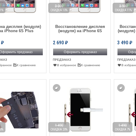
3 000
3 900
1%
СКИДКА 10%
СКИДКА 11%
на дисплея (модуля)
Восстановление дисплея
Восстан
на iPhone 6S Plus
(модуля) на iPhone 6S
(модуля)
₽
2 690
₽
3 490
₽
Оформить предзаказ
Оформить предзаказ
Офор
АКАЗ
ПРЕДЗАКАЗ
ПРЕДЗАКАЗ
бранное
К сравнению
В избранное
К сравнению
В избран
1 490
1 490
0%
СКИДКА 20%
СКИДКА 7%