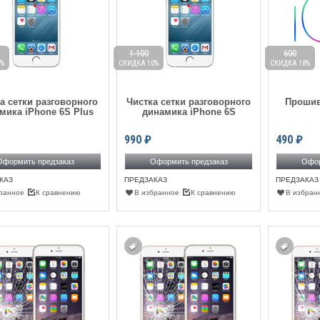
1 100
600
%
СКИДКА 10%
СКИДКА 18%
а сетки разговорного
Чистка сетки разговорного
Прошив
мика iPhone 6S Plus
динамика iPhone 6S
990
₽
490
₽
Оформить предзаказ
Оформить предзаказ
Офор
КАЗ
ПРЕДЗАКАЗ
ПРЕДЗАКАЗ
ранное
К сравнению
В избранное
К сравнению
В избран