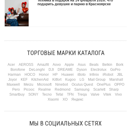
Техника в подарок на 14 февраля 2026: что
камеру им подарили. Не верьте словам — верьте глазам, которые загораются
подарить девушке и парню в Красноярске
при виде новой коробки.
Подробнее
Три праздника за полтора месяца. Сначала вторая половинка ждет чуда на 14
февраля. Потом коллеги скидываются «на что-нибудь мужское» к 23-му. А 8
марта — контрольный выстрел по кошельку. Начнем с первого — потому что он
самый коварный: дарить нужно обоим, а промахнуться нельзя ни с одним
ТОРГОВЫЕ МАРКИ КАТАЛОГА
Подробнее
Acer
AEROSS
Amazfit
Aovo
Apple
Asus
Beats
Belkin
Bork
Borofone
DeLonghi
DJI
DREAME
Dyson
Electrolux
GoPro
Harman
HOCO
Honor
HP
Huawei
iBoto
Infinix
iRobot
JBL
Joyor
KEF
KitchenAid
Kitfort
Kugoo
LG
Mail Group
Marshall
Maxwell
Meizu
Microsoft
Ninebot
Oculus Quest
OnePlus
OPPO
Pero
Picooc
Realme
Redmond
Samsung
Scarlett
Sharp
Smartbuy
SONY
Tecno
Tefal
TFN
Treqa
Valve
Vitek
Vivo
Xiaomi
XO
Яндекс
МЫ В СОЦИАЛЬНЫХ СЕТЯХ