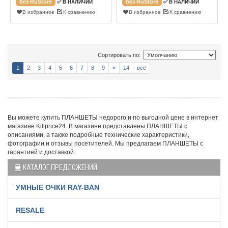
без RuStore
без RuStore
✅ В НАЛИЧИИ
✅ В НАЛИЧИИ
В избранное
К сравнению
В избранное
К сравнению
Сортировать по:
1
2
3
4
5
6
7
8
9
»
14
всё
Вы можете купить ПЛАНШЕТЫ недорого и по выгодной цене в интернет
магазине Killprice24. В магазине представлены ПЛАНШЕТЫ с
описаниями, а также подробные технические характеристики,
фотографии и отзывы посетителей. Мы предлагаем ПЛАНШЕТЫ с
гарантией и доставкой.
КАТАЛОГ ПРЕДЛОЖЕНИЙ
УМНЫЕ ОЧКИ RAY-BAN
RESALE