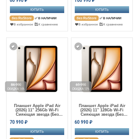
60 990
₽
100 990
₽
без RuStore
без RuStore
✅ В НАЛИЧИИ
✅ В НАЛИЧИИ
В избранное
К сравнению
В избранное
К сравнению
84 990
69 990
СКИДКА 16%
СКИДКА 13%
Планшет Apple iPad Air
Планшет Apple iPad Air
(2026) 11" 256Gb Wi-Fi
(2026) 11" 128Gb Wi-Fi
Сияющая звезда (Без
Сияющая звезда (Без
RuStore)
RuStore)
70 990
₽
60 990
₽