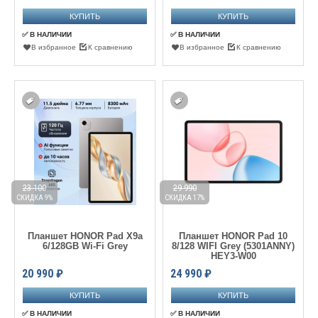
✅ В НАЛИЧИИ
✅ В НАЛИЧИИ
В избранное
К сравнению
В избранное
К сравнению
23 100
29 990
СКИДКА 9%
СКИДКА 17%
Планшет HONOR Pad X9a
Планшет HONOR Pad 10
6/128GB Wi-Fi Grey
8/128 WIFI Grey (5301ANNY)
HEY3-W00
20 990
₽
24 990
₽
✅ В НАЛИЧИИ
✅ В НАЛИЧИИ