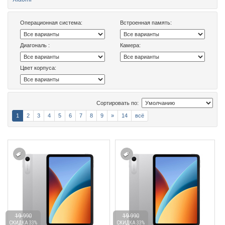
Операционная система:
Встроенная память:
Диагональ :
Камера:
Цвет корпуса:
Сортировать по:
1
2
3
4
5
6
7
8
9
»
14
всё
19 990
19 990
СКИДКА 33%
СКИДКА 33%