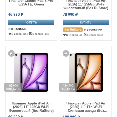
Планшет Xiaomi Pad 8 Pro
Планшет Apple iPad Air
8/256 ГБ, Green
(2026) 11" 256Gb Wi-Fi
Фиолетовый (Без RuStore)
46 990
₽
70 990
₽
✅ В НАЛИЧИИ
без RuStore
✅ В НАЛИЧИИ
В избранное
К сравнению
В избранное
К сравнению
69 990
134 990
СКИДКА 13%
СКИДКА 25%
Планшет Apple iPad Air
Планшет Apple iPad Air
(2026) 11" 128Gb Wi-Fi
(2026) 11" 1Tb Wi-Fi
Фиолетовый (Без RuStore)
Сияющая звезда (Без
RuStore)