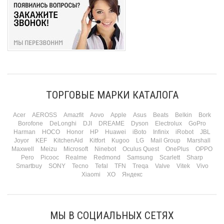
ТОРГОВЫЕ МАРКИ КАТАЛОГА
Acer
AEROSS
Amazfit
Aovo
Apple
Asus
Beats
Belkin
Bork
Borofone
DeLonghi
DJI
DREAME
Dyson
Electrolux
GoPro
Harman
HOCO
Honor
HP
Huawei
iBoto
Infinix
iRobot
JBL
Joyor
KEF
KitchenAid
Kitfort
Kugoo
LG
Mail Group
Marshall
Maxwell
Meizu
Microsoft
Ninebot
Oculus Quest
OnePlus
OPPO
Pero
Picooc
Realme
Redmond
Samsung
Scarlett
Sharp
Smartbuy
SONY
Tecno
Tefal
TFN
Treqa
Valve
Vitek
Vivo
Xiaomi
XO
Яндекс
МЫ В СОЦИАЛЬНЫХ СЕТЯХ